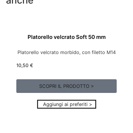
anche
Platorello velcrato Soft 50 mm
Platorello velcrato morbido, con filetto M14
10,50
€
SCOPRI IL PRODOTTO >
Aggiungi ai preferiti >