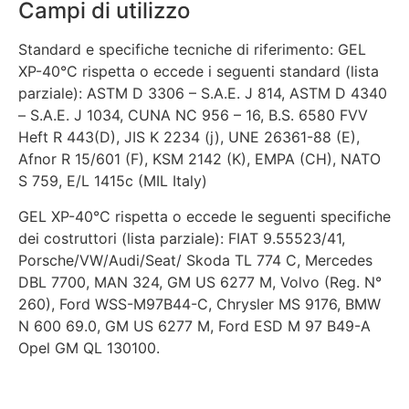
Campi di utilizzo
Standard e specifiche tecniche di riferimento: GEL
XP-40°C rispetta o eccede i seguenti standard (lista
parziale): ASTM D 3306 – S.A.E. J 814, ASTM D 4340
– S.A.E. J 1034, CUNA NC 956 – 16, B.S. 6580 FVV
Heft R 443(D), JIS K 2234 (j), UNE 26361-88 (E),
Afnor R 15/601 (F), KSM 2142 (K), EMPA (CH), NATO
S 759, E/L 1415c (MIL Italy)
GEL XP-40°C rispetta o eccede le seguenti specifiche
dei costruttori (lista parziale): FIAT 9.55523/41,
Porsche/VW/Audi/Seat/ Skoda TL 774 C, Mercedes
DBL 7700, MAN 324, GM US 6277 M, Volvo (Reg. N°
260), Ford WSS-M97B44-C, Chrysler MS 9176, BMW
N 600 69.0, GM US 6277 M, Ford ESD M 97 B49-A
Opel GM QL 130100.