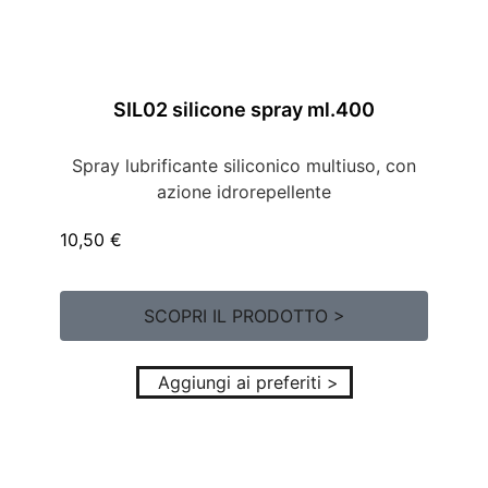
SIL02 silicone spray ml.400
Spray lubrificante siliconico multiuso, con
azione idrorepellente
10,50
€
SCOPRI IL PRODOTTO >
Aggiungi ai preferiti >