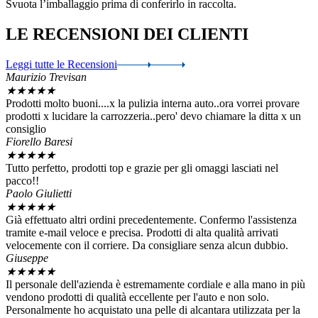
Svuota l’imballaggio prima di conferirlo in raccolta.
LE RECENSIONI
DEI CLIENTI
Leggi tutte le Recensioni
Maurizio Trevisan
★
★
★
★
★
Prodotti molto buoni....x la pulizia interna auto..ora vorrei provare
prodotti x lucidare la carrozzeria..pero' devo chiamare la ditta x un
consiglio
Fiorello Baresi
★
★
★
★
★
Tutto perfetto, prodotti top e grazie per gli omaggi lasciati nel
pacco!!
Paolo Giulietti
★
★
★
★
★
Già effettuato altri ordini precedentemente. Confermo l'assistenza
tramite e-mail veloce e precisa. Prodotti di alta qualità arrivati
velocemente con il corriere. Da consigliare senza alcun dubbio.
Giuseppe
★
★
★
★
★
Il personale dell'azienda è estremamente cordiale e alla mano in più
vendono prodotti di qualità eccellente per l'auto e non solo.
Personalmente ho acquistato una pelle di alcantara utilizzata per la