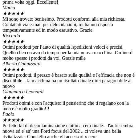
prima volta oggi. Eccellente!
Marco
★
★
★
★
★
Mi sono trovato benissimo. Prodotti conformi alla mia richiesta.
Contattati via e-mail per delucidazioni, mi hanno risposto
tempestivamente ed in modo esaustivo. Grazie
Riccardo
★
★
★
★
★
Ottimi prodotti per l’auto di qualità ,spedizioni veloci e precisi.
Quello che cercavo da tempo per la mia nuova macchina. Ordinerò
molto spesso i prodotti da voi. Grazie mille
Alberto Cannizzaro
★
★
★
★
★
Ottimi prodotti, il prezzo è basato sulla qualità e l'efficacia che non è
discutibile .. la macchina ha un risultato finale direi paragonabile al
nuovo
Gianmarco Leonardi
★
★
★
★
★
Prodotti ottimi e con l'acquisto il pensierino che ti regalano con la
merce è molto gradito!!!
Paolo
★
★
★
★
★
Perfetto kit di decontaminazione e ottima cera finale... l'auto sembra
nuova ed e' su' una Ford focus del 2002 .. ci voleva una bella
rivitalizzata. Consiglio anche gli accessori x cere.