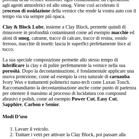
agli agenti atmosferici ed allo smog. Viene così accelerato il
p
rocesso di ossidazione
della vernice che rende la vostra auto con il
tempo via via sempre più opaca.
Clay & Block Lube
, insieme a Clay Block, permette quindi di
rimuovere in profondità contaminanti come ad esempio
macchie
ed
aloni di
smog
, catrame, tracce di calcare, tracce di resina, ossido
ferroso, macchie di insetti: lascia le superfici perfettamente lisce al
tocco.
La sua speciale composizione permette allo stesso tempo di
lubrificare
la clay e di pulire perfettamente la vernice nella sua
porosità
. Dopo la decontaminazione, è fondamentale applicare una
nuova protezione, come ad esempio la cera naturale di
carnauba
Ivory Wax e trattamenti polimerici nano-tech come Luxan Touch.
Raccomandiamo la decontaminazione anche come punto di partenza
per ottenere il massimo al processo di lucidatura con compound
abrasivi e polish, come ad esempio
Power Cut
,
Easy Cut
,
Sapphire
,
Carbon e Senior
.
Modi D’uso
Lavare il veicolo.
Trattare i vetri per attivare la Clay Block, poi passare alla