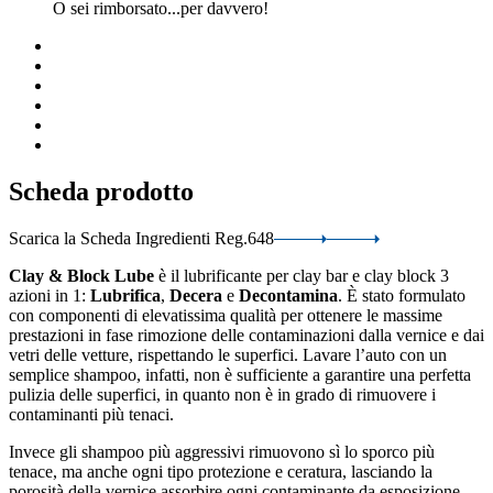
O sei rimborsato...per davvero!
Scheda prodotto
Scarica la Scheda Ingredienti Reg.648
Clay & Block Lube
è il lubrificante per clay bar e clay block 3
azioni in 1:
Lubrifica
,
Decera
e
Decontamina
. È stato formulato
con componenti di elevatissima qualità per ottenere le massime
prestazioni in fase rimozione delle contaminazioni dalla vernice e dai
vetri delle vetture, rispettando le superfici. Lavare l’auto con un
semplice shampoo, infatti, non è sufficiente a garantire una perfetta
pulizia delle superfici, in quanto non è in grado di rimuovere i
contaminanti più tenaci.
Invece gli shampoo più aggressivi rimuovono sì lo sporco più
tenace, ma anche ogni tipo protezione e ceratura, lasciando la
porosità della vernice assorbire ogni contaminante da esposizione